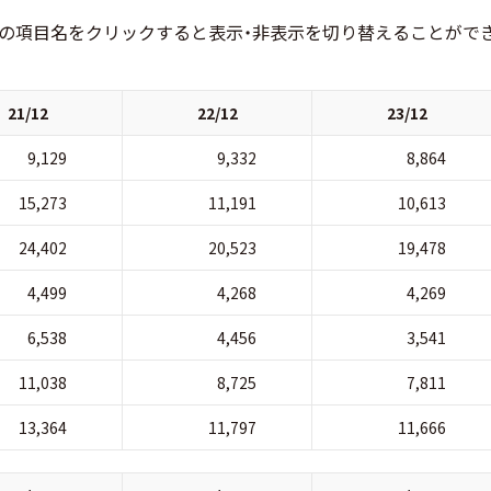
の項目名をクリックすると表示・非表示を切り替えることがで
21/12
22/12
23/12
9,129
9,332
8,864
15,273
11,191
10,613
24,402
20,523
19,478
4,499
4,268
4,269
6,538
4,456
3,541
11,038
8,725
7,811
13,364
11,797
11,666