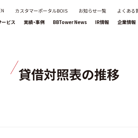
ー
カスタマーポータルBOIS
お知らせ一覧
よくある
EN
時代を牽引するブロードバンドタワー
サービス
実績・事例
BBTower News
IR情報
企業情報
貸借対照表の推移