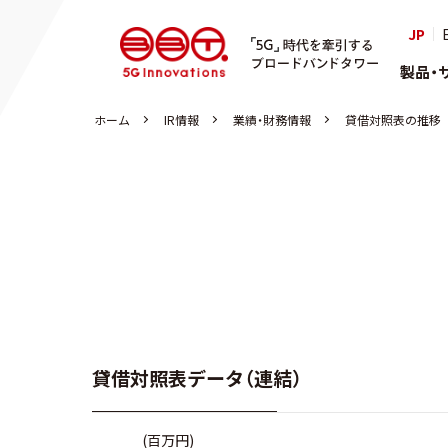
株式会社ブロードバンドタワ
JP
「5G」
製品・
ホーム
IR情報
業績・財務情報
貸借対照表の推移
貸借対照表データ（連結）
(百万円)