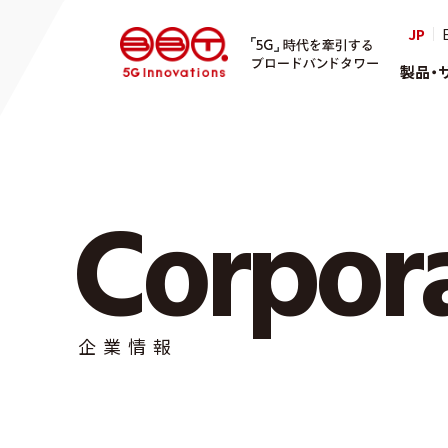
株式会社ブロードバンドタワ
JP
「5G」
製品・
Corpor
企業情報