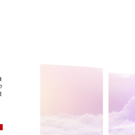
ud
機
ウ
環