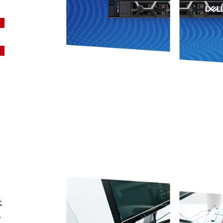
er
社
、