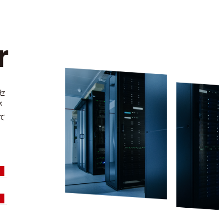
a Ce
r
セ
が
て