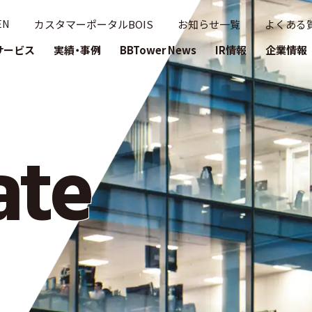
ー
カスタマーポータルBOIS
お知らせ一覧
よくある
EN
時代を牽引するブロードバンドタワー
サービス
実績・事例
BBTower News
IR情報
企業情報
ate