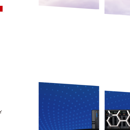
rage
ィ