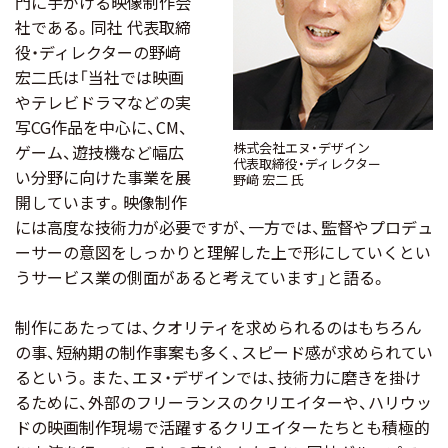
門に手がける映像制作会
社である。同社 代表取締
役・ディレクターの野﨑
宏二氏は「当社では映画
やテレビドラマなどの実
写CG作品を中心に、CM、
株式会社エヌ・デザイン
ゲーム、遊技機など幅広
代表取締役・ディレクター
い分野に向けた事業を展
野﨑 宏二 氏
開しています。映像制作
には高度な技術力が必要ですが、一方では、監督やプロデュ
ーサーの意図をしっかりと理解した上で形にしていくとい
うサービス業の側面があると考えています」と語る。
制作にあたっては、クオリティを求められるのはもちろん
の事、短納期の制作事案も多く、スピード感が求められてい
るという。また、エヌ・デザインでは、技術力に磨きを掛け
るために、外部のフリーランスのクリエイターや、ハリウッ
ドの映画制作現場で活躍するクリエイターたちとも積極的