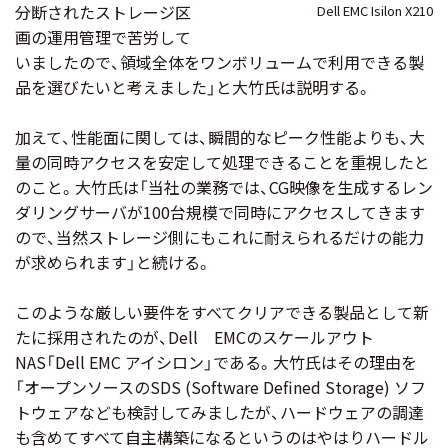
分断されたストレージ区
Dell EMC Isilon X210
画の運用管理で苦労して
いましたので、領域全体をワンボリュームで利用できる製
品を選びたいと考えました」と大竹氏は説明する。
加えて、性能面に関しては、瞬間的なピーク性能よりも、大
量の同時アクセスを安定して処理できることを重視したと
のこと。大竹氏は「当社の業務では、CG映像を生成するレン
ダリングサーバが100台規模で同時にアクセスしてきます
ので、当然ストレージ側にもこれに耐えられるだけの能力
が求められます」と続ける。
このような厳しい要件をすべてクリアできる製品として新
たに採用されたのが、Dell EMCのスケールアウト
NAS「Dell EMC アイシロン」である。大竹氏はその理由を
「オープンソースのSDS (Software Defined Storage) ソフ
トウェアなども検討してみましたが、ハードウェアの調達
も含めてすべて自主構築になるというのはやはりハードル