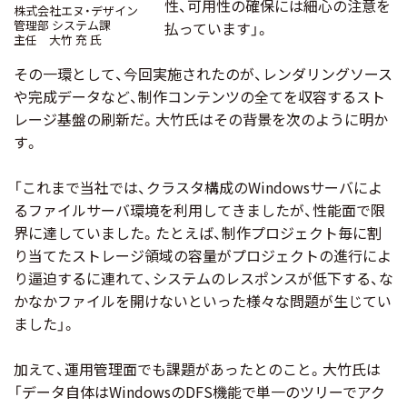
性、可用性の確保には細心の注意を
株式会社エヌ・デザイン
管理部 システム課
払っています」。
主任 大竹 充 氏
その一環として、今回実施されたのが、レンダリングソース
や完成データなど、制作コンテンツの全てを収容するスト
レージ基盤の刷新だ。大竹氏はその背景を次のように明か
す。
「これまで当社では、クラスタ構成のWindowsサーバによ
るファイルサーバ環境を利用してきましたが、性能面で限
界に達していました。たとえば、制作プロジェクト毎に割
り当てたストレージ領域の容量がプロジェクトの進行によ
り逼迫するに連れて、システムのレスポンスが低下する、な
かなかファイルを開けないといった様々な問題が生じてい
ました」。
加えて、運用管理面でも課題があったとのこと。大竹氏は
「データ自体はWindowsのDFS機能で単一のツリーでアク