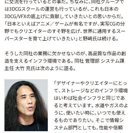
に交流を行っているとの事だ。ちなみに、同社グループで
は3DCGスクールの運営も行っているが、これも日本の
3DCG/VFXの底上げに貢献していきたいとの思いからだ。
「日本といえばアニメ／ゲームが有名ですが、実写CGの分
野でもクリエイターのすそ野を広げ、世界に通用するスー
パースターを育て上げていきたい」と野﨑氏は続ける。
そうした同社の業務に欠かせないのが、高品質な作品の創
造を支えるインフラ環境である。同社 管理部 システム課
主任 大竹 充氏は次のように語る。
「デザイナーやクリエイターにとっ
て、ストレージなどのインフラ環境
はいわば社会インフラと同じであ
ると考えています。水道やガスのよ
うに、使いたい時に、いつでも使え
るものでありたい。そこで情報シ
ステム部門としても、性能や信頼