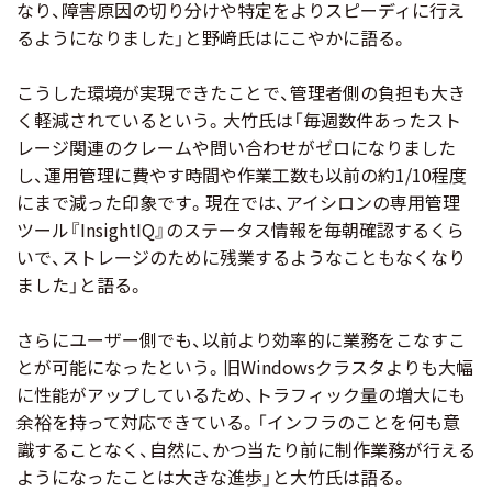
なり、障害原因の切り分けや特定をよりスピーディに行え
るようになりました」と野﨑氏はにこやかに語る。
こうした環境が実現できたことで、管理者側の負担も大き
く軽減されているという。大竹氏は「毎週数件あったスト
レージ関連のクレームや問い合わせがゼロになりました
し、運用管理に費やす時間や作業工数も以前の約1/10程度
にまで減った印象です。現在では、アイシロンの専用管理
ツール『InsightIQ』のステータス情報を毎朝確認するくら
いで、ストレージのために残業するようなこともなくなり
ました」と語る。
さらにユーザー側でも、以前より効率的に業務をこなすこ
とが可能になったという。旧Windowsクラスタよりも大幅
に性能がアップしているため、トラフィック量の増大にも
余裕を持って対応できている。「インフラのことを何も意
識することなく、自然に、かつ当たり前に制作業務が行える
ようになったことは大きな進歩」と大竹氏は語る。